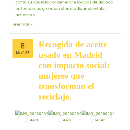
como su apuesta por generar espacios de diálogo
en torno a los grandes retos medioambientales
actuales.s.
Leer más »
Recogida
Recogida de aceite
8
de
Mar' 26
usado en Madrid
aceite
usado
con impacto social:
en
mujeres que
Madrid
con
transforman el
impacto
social:
reciclaje.
mujeres
que
transforman
el
reciclaje.