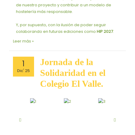
de nuestro proyecto y contribuir a un modelo de
hostelería más responsable.
Y, por supuesto, con la ilusión de poder seguir
colaborando en futuras ediciones como
HIP 2027
.
Leer más »
Jornada
Jornada de la
1
de
Dic' 25
Solidaridad en el
la
Solidaridad
Colegio El Valle.
en
el
Colegio
El
Valle.