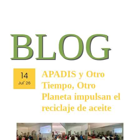
Ir
al
contenido
APADIS
APADIS y Otro
14
y
Jul' 26
Tiempo, Otro
Otro
Tiempo,
Planeta impulsan el
Otro
reciclaje de aceite
Planeta
impulsan
el
reciclaje
de