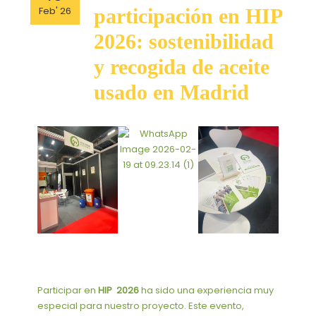
participación
Feb' 26
participación en HIP
en
HIP
2026: sostenibilidad
2026:
y recogida de aceite
sostenibilidad
y
usado en Madrid
recogida
de
aceite
usado
en
Madrid
Participar en
HIP
2026
ha sido una experiencia muy
especial para nuestro proyecto. Este evento,